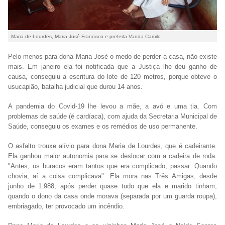
Maria de Lourdes, Maria José Francisco e prefeita Vanda Camilo
Pelo menos para dona Maria José o medo de perder a casa, não existe
mais. Em janeiro ela foi notificada que a Justiça lhe deu ganho de
causa, conseguiu a escritura do lote de 120 metros, porque obteve o
usucapião, batalha judicial que durou 14 anos.
A pandemia do Covid-19 lhe levou a mãe, a avó e uma tia. Com
problemas de saúde (é cardíaca), com ajuda da Secretaria Municipal de
Saúde, conseguiu os exames e os remédios de uso permanente.
O asfalto trouxe alívio para dona Maria de Lourdes, que é cadeirante.
Ela ganhou maior autonomia para se deslocar com a cadeira de roda.
"Antes, os buracos eram tantos que era complicado, passar. Quando
chovia, aí a coisa complicava". Ela mora nas Três Amigas, desde
junho de 1.988, após perder quase tudo que ela e marido tinham,
quando o dono da casa onde morava (separada por um guarda roupa),
embriagado, ter provocado um incêndio.