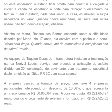
só está esperando o asfalto ficar pronto para construir a calçada e
iniciar a venda de espetinho à noite para reforçar o orçamento da
família.
"Sem o asfalto, nada para limpo. A casa, os móveis, a roupa
pendurada no varal. Quando chove tem barro, na seca tem muita
poeira, não tem como escapar"
, observa.
Vizinha de Marta, Rosana dos Santos concorda sobre a dificuldade
descrita por Marta. Há 17 anos, ela convive com a poeira e o barro.
"Nada para limpo. Quando chove, até de motocicleta é complicado sair
do bairro"
, revela.
As equipes da Taquion Obras de Infraestrutura iniciaram a imprimação
na rua Norival Lopes, serviço que precede a aplicação do asfalto
diluído cm-30, construção de pavimento com tratamento superficial
duplo, emulsão asfáltica RR-2C com capa selante.
A empresa venceu a tomada de preço, que teve 4 empresas
participantes, oferecendo um desconto de 18,66%, o que representa
uma economia de R$ 50.866,84 reais. A obra vai custar R$ 221.658,97
reais, quando o orçamento de referência foi fixado em R$ 272.525,61
reais.