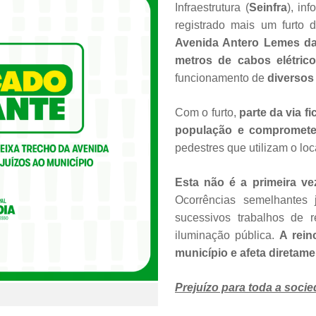
Infraestrutura (
Seinfra
), in
registrado mais um furto
Avenida Antero Lemes da
metros de cabos elétric
funcionamento de
diversos
Com o furto,
parte da via f
população e compromete
pedestres que utilizam o loc
Esta não é a primeira ve
Ocorrências semelhantes j
sucessivos trabalhos de 
iluminação pública.
A reinc
município e afeta diretam
Prejuízo para toda a soci