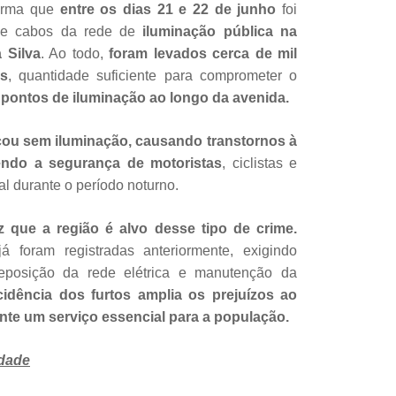
forma que
entre os dias 21 e 22 de junho
foi
 de cabos da rede de
iluminação pública na
 Silva
. Ao todo,
foram levados cerca de mil
os
, quantidade suficiente para comprometer o
 pontos de iluminação ao longo da avenida.
icou sem iluminação, causando transtornos à
ndo a segurança de motoristas
, ciclistas e
al durante o período noturno.
z que a região é alvo desse tipo de crime.
á foram registradas anteriormente, exigindo
reposição da rede elétrica e manutenção da
idência dos furtos amplia os prejuízos ao
ente um serviço essencial para a população.
edade