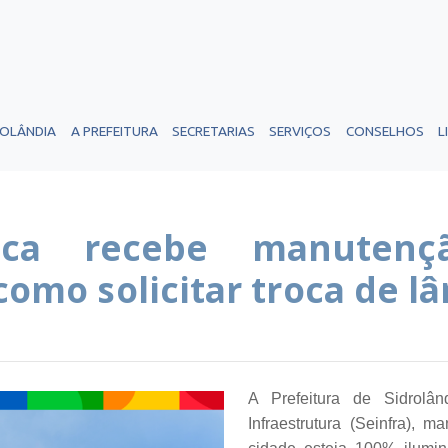
ROLÂNDIA
A PREFEITURA
SECRETARIAS
SERVIÇOS
CONSELHOS
L
lica recebe manuten
 como solicitar troca de 
A Prefeitura de Sidrolâ
Infraestrutura (Seinfra),