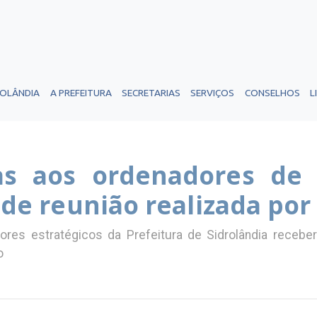
ROLÂNDIA
A PREFEITURA
SECRETARIAS
SERVIÇOS
CONSELHOS
L
as aos ordenadores de
a de reunião realizada po
etores estratégicos da Prefeitura de Sidrolândia rece
o