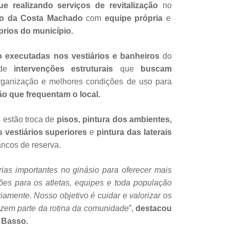
e realizando serviços de revitalização
no
rio da Costa Machado
com
equipe própria
e
prios do município.
 executadas nos vestiários e banheiros
do
 de
intervenções estruturais
que
buscam
rganização e melhores condições de uso para
o que frequentam o local.
s estão troca de
pisos, pintura dos ambientes,
 vestiários superiores
e
pintura das laterais
ncos de reserva.
ias importantes no ginásio para oferecer mais
ões para os atletas, equipes e toda população
riamente. Nosso objetivo é cuidar e valorizar os
azem parte da rotina da comunidade
”,
destacou
 Basso.