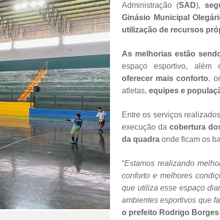
Administração (
SAD
),
segu
Ginásio Municipal Olegá
utilização de recursos pró
As melhorias estão sendo
espaço esportivo, além
oferecer mais conforto
, o
atletas,
equipes e populaçã
Entre os serviços realizado
execução da
cobertura dos
da quadra
onde ficam os ba
“
Estamos realizando melhor
conforto e melhores condiç
que utiliza esse espaço dia
ambientes esportivos que f
o prefeito Rodrigo Borges