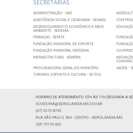
SECRETARIAS
ADMINISTRAÇÃO - SAD
AGRICULT
ASSISTÊNCIA SOCIAL E CIDADANIA - SEMASC
CONTROL
DESENVOLVIMENTO ECONÔMICO E MEIO
EDUCAÇÃO
AMBIENTE - SEDEMA
FINANÇAS - SEFATE
FUNDAÇÃO
FUNDAÇÃO MUNICIPAL DE ESPORTE
FUNDAÇÃ
FUNDAÇÃO MUNICIPAL INDÍGENA
GOVERNO
INFRAESTRUTURA - SEINFRA
INOVAÇÃO
COMUNICA
PROCURADORIA GERAL DO MUNICÍPIO
SAÚDE - 
TURISMO, ESPORTE E CULTURA - SETESC
HORÁRIO DE ATENDIMENTO: 07H ÀS 11H (SEGUNDA A SE
OUVIDORIA@SIDROLANDIA.MS.GOV.BR
(67) 3272-8745
RUA SÃO PAULO, 964 - CENTRO - SIDROLÂNDIA/MS
CEP 79170-000