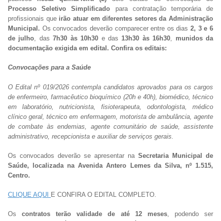
Processo Seletivo Simplificado
para contratação temporária de
profissionais que
irão atuar em diferentes setores da Administração
Municipal.
Os convocados deverão comparecer entre os dias
2, 3 e 6
de julho
, das
7h30 às 10h30
e das
13h30 às 16h30
,
munidos da
documentação exigida em edital. Confira os editais:
Convocações para a Saúde
O Edital nº 019/2026 contempla candidatos aprovados para os cargos
de enfermeiro, farmacêutico bioquímico (20h e 40h), biomédico, técnico
em laboratório, nutricionista, fisioterapeuta, odontologista, médico
clínico geral, técnico em enfermagem, motorista de ambulância, agente
de combate às endemias, agente comunitário de saúde, assistente
administrativo, recepcionista e auxiliar de serviços gerais.
Os convocados deverão se apresentar na
Secretaria Municipal de
Saúde, localizada na Avenida Antero Lemes da Silva, nº 1.515,
Centro.
CLIQUE AQUI
E CONFIRA O EDITAL COMPLETO.
Os
contratos terão validade de até 12 meses
, podendo ser