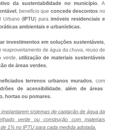
tivo da sustentabilidade no município.
A
entável
, benefício que
concede descontos
no
al Urbano (
IPTU
) para
imóveis residenciais e
ráticas ambientais e urbanísticas.
ivar investimentos em soluções sustentáveis
,
 reaproveitamento de água da chuva, reuso de
o verde,
utilização de materiais sustentáveis
ão de áreas verdes.
eficiados terrenos urbanos murados
, com
drões de acessibilidade
,
além de áreas
, hortas ou pomares.
e implantarem sistemas de captação de água da
elhado verde ou construção com materiais
o de 1% no IPTU para cada medida adotada.