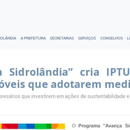
ROLÂNDIA
A PREFEITURA
SECRETARIAS
SERVIÇOS
CONSELHOS
L
 Sidrolândia” cria IPT
óveis que adotarem med
presários que investirem em ações de sustentabilidade 
O
Programa “Avança Si