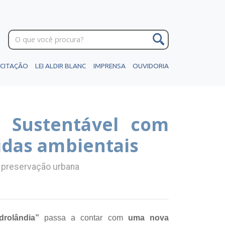
ICITAÇÃO
LEI ALDIR BLANC
IMPRENSA
OUVIDORIA
U Sustentável com
idas ambientais
e preservação urbana
drolândia”
passa a contar com
uma nova