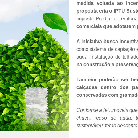
medida voltada ao incen
proposta cria o IPTU Sust
Imposto Predial e Territori
comerciais que adotarem p
A iniciativa busca incent
como sistema de captação e
água, instalação de telhad
na construção e preservaç
Também poderão ser ben
calçadas dentro dos pa
conservadas com gramado
Conforme a lei, imóveis qu
chuva, reuso de água, t
sustentáveis terão descont