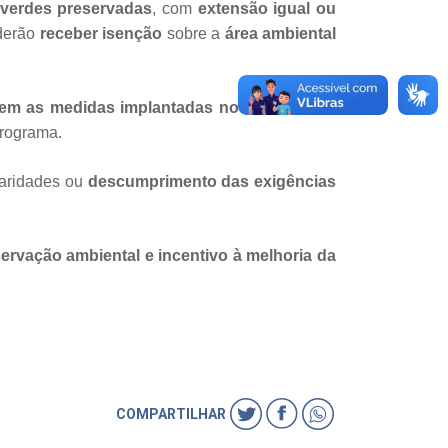
 verdes preservadas
, com
extensão igual ou
derão
receber isenção
sobre a
área ambiental
em as medidas implantadas no imóvel.
A lei
programa.
laridades ou
descumprimento das exigências
ervação ambiental e incentivo à melhoria da
COMPARTILHAR