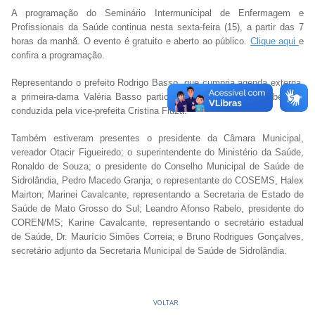
A programação do Seminário Intermunicipal de Enfermagem e
Profissionais da Saúde continua nesta sexta-feira (15), a partir das 7
horas da manhã. O evento é gratuito e aberto ao público.
Clique aqui
e
confira a programação.
Representando o prefeito Rodrigo Basso, que cumpria agenda externa,
a primeira-dama Valéria Basso participou da solenidade de abertura,
conduzida pela vice-prefeita Cristina Fiuza.
Também estiveram presentes o presidente da Câmara Municipal,
vereador Otacir Figueiredo; o superintendente do Ministério da Saúde,
Ronaldo de Souza; o presidente do Conselho Municipal de Saúde de
Sidrolândia, Pedro Macedo Granja; o representante do COSEMS, Halex
Mairton; Marinei Cavalcante, representando a Secretaria de Estado de
Saúde de Mato Grosso do Sul; Leandro Afonso Rabelo, presidente do
COREN/MS; Karine Cavalcante, representando o secretário estadual
de Saúde, Dr. Maurício Simões Correia; e Bruno Rodrigues Gonçalves,
secretário adjunto da Secretaria Municipal de Saúde de Sidrolândia.
VOLTAR