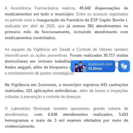
A Assistência Farmacêutica realizou
45.642 dispensações de
medicamentos em todo o município
. Entre os avanços registrados
no período está a
inauguração da Farmácia da ESF Capão Bonito I
,
realizada em abril de 2026, que
já somou 561 atendimentos no
primeiro mês de funcionamento, incluindo atendimento com
medicamentos controlados.
As equipes da Vigilância em Saúde e Controle de Vetores também
intensificaram as ações preventivas.
Foram realizadas 30.717 visitas
domiciliares em imóveis trabalhados no combate ao mosquito
Aedes aegypti, além de bloqueios químicos
, aplicação de larvicidas
e monitoramento de pontos estratégicos.
Na Vigilância em Zoonoses, o município registrou 641 castrações
realizadas, 221 aplicações antirrábicas
, além de testes e inspeções
voltadas à prevenção e controle de doenças.
O Laboratório Municipal também apresentou grande volume de
atendimentos,
com 6.638 atendimentos realizados, 5.621
hemogramas e mais de 3 mil exames ofertados por meio de
credenciamento.