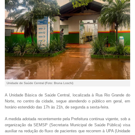
Unidade de Saúde Central (Foto: Bruna Loschi)
A Unidade Básica de Saúde Central, localizada à Rua Rio Grande do
Norte, no centro da cidade, segue atendendo o público em geral, em
horário estendido das 17h às 21h, de segunda a sexta-feira.
A medida adotada recentemente pela Prefeitura continua vigente, sob a
organização da SEMSP (Secretaria Municipal de Saúde Pública) visa
auxiliar na redução do fluxo de pacientes que recorrem à UPA (Unidade