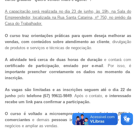
A capacitação será realizada no dia 23 de junho, às 19h, na Sala do
Empreendedor, localizada na Rua Santa Catarina, nº 750, no prédio da
Casa do Trabalhador.
O curso traz orientações práticas para quem deseja melhorar as
vendas, com conteúdos sobre atendimento ao cliente
, divulgação
de produtos e serviços e técnicas de negociação.
A atividade terá cerca de duas horas de duração
e contará com
certificado de participação
,
enviado por e-mail
. Por isso, é
importante preencher corretamente os dados no momento da
inscrição.
As vagas são limitadas e as inscrições seguem até o dia 22 de
junho
pelo
telefone (67) 99611-9849
. Após o contato,
o interessado
recebe um link para confirmar a participação.
O curso é voltado a microempreendedores individuais (MEIs)
,
comerciantes
e demais
pessoas interessadas
em fortalecer seus
negócios e ampliar as vendas.