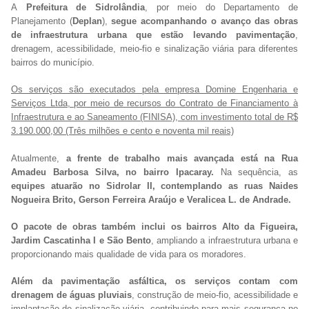
A
Prefeitura de Sidrolândia
, por meio do Departamento de
Planejamento (
Deplan
),
segue acompanhando o avanço das obras
de infraestrutura urbana que estão levando pavimentação
,
drenagem, acessibilidade, meio-fio e sinalização viária para diferentes
bairros do município.
Os serviços são executados pela empresa Domine Engenharia e
Serviços Ltda, por meio de recursos do Contrato de Financiamento à
Infraestrutura e ao Saneamento (FINISA), com investimento total de R$
3.190.000,00 (Três milhões e cento e noventa mil reais)
Atualmente,
a frente de trabalho mais avançada está na Rua
Amadeu Barbosa Silva, no bairro Ipacaray.
Na sequência, as
equipes atuarão no Sidrolar II, contemplando as ruas Naides
Nogueira Brito, Gerson Ferreira Araújo e Veralicea L. de Andrade.
O pacote de obras também inclui os bairros Alto da Figueira,
Jardim Cascatinha I e São Bento
, ampliando a infraestrutura urbana e
proporcionando mais qualidade de vida para os moradores.
Além da pavimentação asfáltica, os serviços contam com
drenagem de águas pluviais
, construção de meio-fio, acessibilidade e
implantação de sinalização viária, contribuindo para mais segurança no