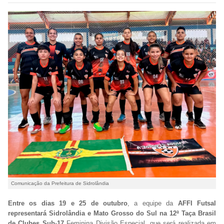
Comunicação da Prefeitura de Sidrolândia
Entre os dias 19 e 25 de outubro
, a equipe da
AFFI Futsal
representará Sidrolândia e Mato Grosso do Sul na 12ª Taça Brasil
de Clubes Sub-17
Feminina Divisão Especial, que será realizada em