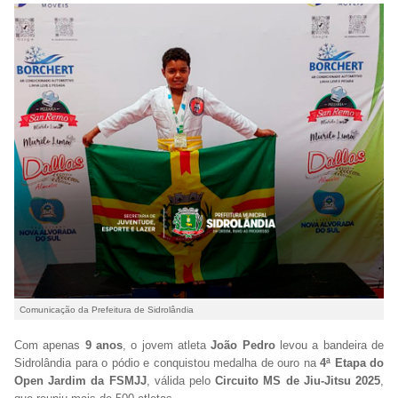
Comunicação da Prefeitura de Sidrolândia
Com apenas
9 anos
, o jovem atleta
João Pedro
levou a bandeira de
Sidrolândia para o pódio e conquistou medalha de ouro na
4ª Etapa do
Open Jardim da FSMJJ
, válida pelo
Circuito MS de Jiu-Jitsu 2025
,