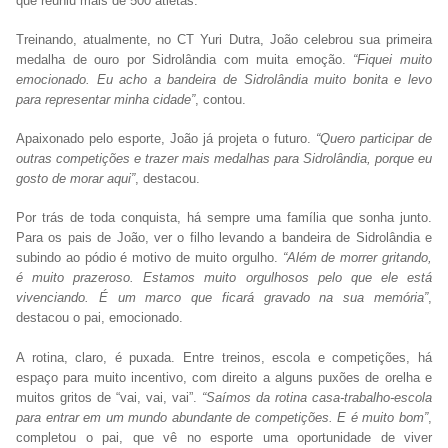
que reuniu mais de 500 atletas.
Treinando, atualmente, no CT Yuri Dutra, João celebrou sua primeira
medalha de ouro por Sidrolândia com muita emoção.
“Fiquei muito
emocionado. Eu acho a bandeira de Sidrolândia muito bonita e levo
para representar minha cidade”
, contou.
Apaixonado pelo esporte, João já projeta o futuro.
“Quero participar de
outras competições e trazer mais medalhas para Sidrolândia, porque eu
gosto de morar aqui”
, destacou.
Por trás de toda conquista, há sempre uma família que sonha junto.
Para os pais de João, ver o filho levando a bandeira de Sidrolândia e
subindo ao pódio é motivo de muito orgulho.
“Além de morrer gritando,
é muito prazeroso. Estamos muito orgulhosos pelo que ele está
vivenciando. É um marco que ficará gravado na sua memória”
,
destacou o pai, emocionado.
A rotina, claro, é puxada. Entre treinos, escola e competições, há
espaço para muito incentivo, com direito a alguns puxões de orelha e
muitos gritos de “vai, vai, vai”.
“Saímos da rotina casa-trabalho-escola
para entrar em um mundo abundante de competições. E é muito bom”
,
completou o pai, que vê no esporte uma oportunidade de viver