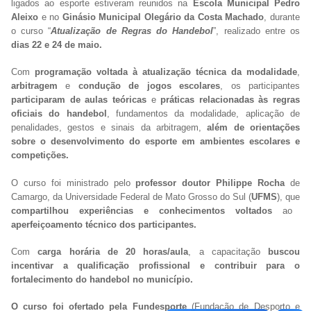
ligados ao esporte estiveram reunidos na
Escola Municipal Pedro
Aleixo
e no
Ginásio Municipal Olegário da Costa Machado
, durante
o curso “
Atualização de Regras do Handebol
”, realizado entre os
dias 22 e 24 de maio.
Com
programação voltada à atualização técnica da modalidade
,
arbitragem
e
condução de jogos escolares
, os participantes
participaram de aulas teóricas
e
práticas relacionadas às regras
oficiais do handebol
, fundamentos da modalidade, aplicação de
penalidades, gestos e sinais da arbitragem,
além de orientações
sobre o desenvolvimento do esporte em ambientes escolares e
competições.
O curso foi ministrado pelo
professor doutor Philippe Rocha
de
Camargo, da Universidade Federal de Mato Grosso do Sul (
UFMS
), que
compartilhou experiências e conhecimentos voltados
ao
aperfeiçoamento técnico dos participantes.
Com
carga horária de 20 horas/aula
, a capacitação
buscou
incentivar a qualificação profissional e contribuir para o
fortalecimento do handebol no município.
O curso foi ofertado pela Fundesporte
(Fundação de Desporto e