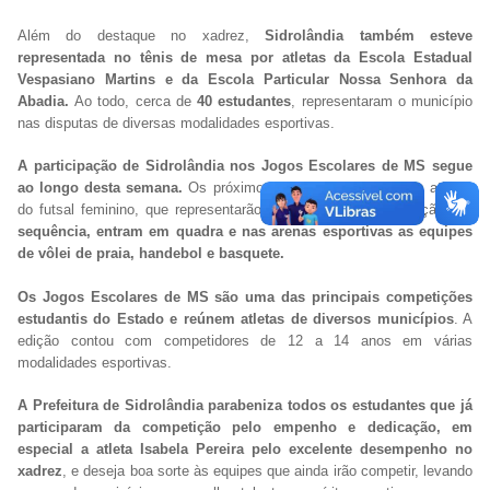
Além do destaque no xadrez,
Sidrolândia também esteve
representada no tênis de mesa por atletas da Escola Estadual
Vespasiano Martins e da Escola Particular Nossa Senhora da
Abadia.
Ao todo, cerca de
40 estudantes
, representaram o município
nas disputas de diversas modalidades esportivas.
A participação de Sidrolândia nos Jogos Escolares de MS segue
ao longo desta semana.
Os próximos desafios serão com as atletas
do futsal feminino, que representarão o município na competição.
Na
sequência, entram em quadra e nas arenas esportivas as equipes
de vôlei de praia, handebol e basquete.
Os Jogos Escolares de MS são uma das principais competições
estudantis do Estado e reúnem atletas de diversos municípios
. A
edição contou com competidores de 12 a 14 anos em várias
modalidades esportivas.
A Prefeitura de Sidrolândia parabeniza todos os estudantes que já
participaram da competição pelo empenho e dedicação, em
especial a atleta Isabela Pereira pelo excelente desempenho no
xadrez
, e deseja boa sorte às equipes que ainda irão competir, levando