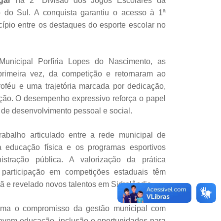
gar
na 2ª Divisão dos Jogos Escolares da
do Sul. A conquista garantiu o acesso à 1ª
cípio entre os destaques do esporte escolar no
unicipal Porfíria Lopes do Nascimento, as
 primeira vez, da competição e retornaram ao
oféu e uma trajetória marcada por dedicação,
ação. O desempenho expressivo reforça o papel
 de desenvolvimento pessoal e social.
rabalho articulado entre a rede municipal de
da educação física e os programas esportivos
istração pública. A valorização da prática
 participação em competições estaduais têm
dã e revelado novos talentos em Sidrolândia.
irma o compromisso da gestão municipal com
movem educação, inclusão e oportunidades para