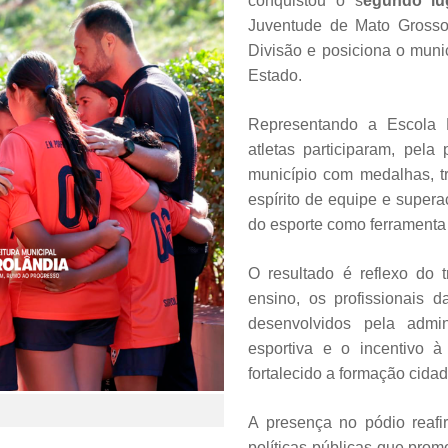
conquistou o s
egundo lu
Juventude de Mato Grosso 
Divisão e posiciona o muni
Estado.
Representando a Escola M
atletas participaram, pela
município com medalhas, tr
espírito de equipe e super
do esporte como ferramenta
O resultado é reflexo do t
ensino, os profissionais 
desenvolvidos pela admin
esportiva e o incentivo à
fortalecido a formação cida
A presença no pódio reaf
políticas públicas que pro