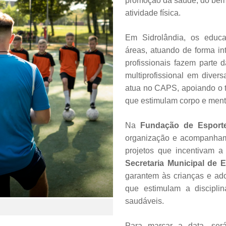
promoção da saúde, do bem-
atividade física.
Em Sidrolândia, os educad
áreas, atuando de forma i
profissionais fazem parte 
multiprofissional em diver
atua no CAPS, apoiando o t
que estimulam corpo e ment
Na
Fundação de Esport
organização e acompanhame
projetos que incentivam a
Secretaria Municipal de 
garantem às crianças e ado
que estimulam a discipli
saudáveis.
Para marcar a data, ser