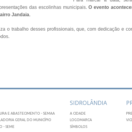
presentações das escolinhas municipais.
O evento acontecer
airro Jandaia.
riza o trabalho desses profissionais, que, com dedicação e 
odos.
SIDROLÂNDIA
P
URA E ABASTECIMENTO - SEMAA
A CIDADE
PR
ADORIA GERAL DO MUNICÍPIO
LOGOMARCA
VIC
 - SEME
SÍMBOLOS