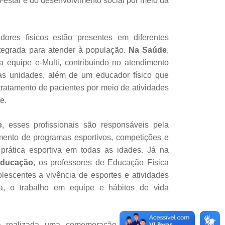
estar e do desenvolvimento social por meio da
ores físicos estão presentes em diferentes
ntegrada para atender à população.
Na Saúde
,
da equipe e-Multi, contribuindo no atendimento
sas unidades, além de um educador físico que
ratamento de pacientes por meio de atividades
e.
e
, esses profissionais são responsáveis pela
nto de programas esportivos, competições e
 prática esportiva em todas as idades. Já na
Educação
, os professores de Educação Física
lescentes a vivência de esportes e atividades
na, o trabalho em equipe e hábitos de vida
á realizada uma comemoração especial em