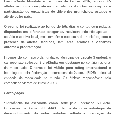
Centro-Oeste Absoluto e Feminino de Xadrez 2026
, reunindo
65
atletas em uma competição
marcada por disputas estratégicas e
participação de enxadristas de diferentes municípios, estados e
até de outro país.
O evento foi realizado ao longo de três dias
e contou com rodadas
disputadas em diferentes categorias,
movimentando não apenas o
cenário esportivo local, mas também a economia do município, com
a
presença de atletas, técnicos, familiares, árbitros e visitantes
durante a programação.
Promovido
com apoio da Fundação Municipal de Esporte (
Fundes
), o
campeonato colocou Sidrolândia em destaque
no cenário nacional
da modalidade.
O torneio foi válido para rating internacional
e
homologado pela Federação Internacional de Xadrez (
FIDE
), principal
entidade da modalidade no mundo. Os árbitros responsáveis pela
competição vieram de Brasília (
DF
).
Participação
Sidrolândia foi escolhida como sede
pela Federação Sul-Mato-
Grossense de Xadrez (
FESMAX
), d
entro da nova estratégia de
desenvolvimento do xadrez estadual voltada à integração do