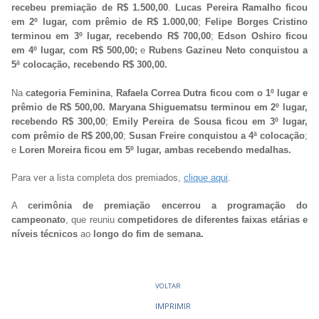
recebeu premiação de R$ 1.500,00
.
Lucas Pereira Ramalho ficou
em 2º lugar, com prêmio de R$ 1.000,00
;
Felipe Borges Cristino
terminou em 3º lugar, recebendo R$ 700,00
;
Edson Oshiro ficou
em 4º lugar, com R$ 500,00;
e
Rubens Gazineu Neto conquistou a
5ª colocação, recebendo R$ 300,00.
Na
categoria Feminina
,
Rafaela Correa Dutra ficou com o 1º lugar e
prêmio de R$ 500,00.
Maryana Shiguematsu terminou em 2º lugar,
recebendo R$ 300,00
;
Emily Pereira de Sousa ficou em 3º lugar,
com prêmio de R$ 200,00
;
Susan Freire conquistou a 4ª colocação
;
e
Loren Moreira ficou em 5º lugar, ambas recebendo medalhas.
Para ver a lista completa dos premiados,
clique aqui
.
A
cerimônia de premiação encerrou a programação do
campeonato
, que reuniu
competidores de diferentes faixas etárias e
níveis técnicos
ao
longo do fim de semana.
VOLTAR
IMPRIMIR