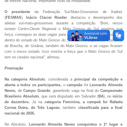
de Mestre Nacional, importante título da modalidade.
O presidente
da Federação Sul-Mato-Grossense de Xadrez
(
FESMAX
),
Inácio Clacier Roeder
, destacou o desempenho dos
atletas sul-mato-grossenses durante a competição.
“Bom, nesse
torneio Centro-Oeste Regional o Mato Grosso do Sul mostrou sua
força, conseguiu as duas vagas para a final do Brasileiro e se manteve
dentro do estado do Mato Grosso do Sul. Estava disputando o pessoal
de Brasília, de Goiânia, também do Mato Grosso, e as vagas ficaram
com o nosso estado. Isso mostra a força que o Mato Grosso do Sul
tem no cenário nacional”,
afirmou.
Premiação
Na categoria Absoluto
, considerada a
principal da competição e
aberta a todos os participantes,
o
campeão
foi
Leonardo Almeida
Neves,
de
Campo Grande
, garantindo vaga na final do
Campeonato
Brasileiro Absoluto
, que será disputado em Salvador (
BA
), no
início
de dezembro.
Já na
categoria Feminina, a campeã foi Rafaela
Correa Dutra, de Três Lagoas
, também
classificada para a final
nacional de 2026.
No Absoluto,
Leonardo Almeida Neves conquistou o 1º lugar e