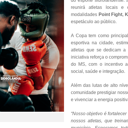
do esporte sidrolandense:
reunirá atletas locais 
modalidades
Point Fight, 
espetáculo ao público.
A Copa tem como principal
esportiva na cidade, estim
atletas que se dedicam a 
iniciativa reforça o compro
do MS, com o incentivo a
social, saúde e integração.
Além das lutas de alto nív
comunidade prestigiar nossos
e vivenciar a energia positiv
“Nosso objetivo é fortalecer
nossos atletas, que trei
município. Esperamos tod