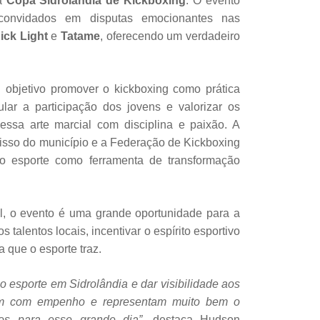
 a
Copa Sidrolândia de Kickboxing
. O evento
e convidados em disputas emocionantes nas
Kick Light
e
Tatame
, oferecendo um verdadeiro
 objetivo promover o kickboxing como prática
ular a participação dos jovens e valorizar os
essa arte marcial com disciplina e paixão. A
misso do município e a Federação de Kickboxing
o esporte como ferramenta de transformação
el, o evento é uma grande oportunidade para a
 talentos locais, incentivar o espírito esportivo
a que o esporte traz.
 o esporte em Sidrolândia e dar visibilidade aos
nam com empenho e representam muito bem o
os para esse grande dia”
, destaca Hudson