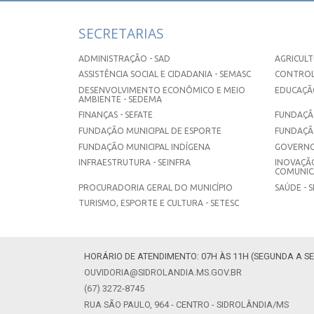
SECRETARIAS
ADMINISTRAÇÃO - SAD
AGRICULT
ASSISTÊNCIA SOCIAL E CIDADANIA - SEMASC
CONTROL
DESENVOLVIMENTO ECONÔMICO E MEIO
EDUCAÇÃO
AMBIENTE - SEDEMA
FINANÇAS - SEFATE
FUNDAÇÃO
FUNDAÇÃO MUNICIPAL DE ESPORTE
FUNDAÇÃ
FUNDAÇÃO MUNICIPAL INDÍGENA
GOVERNO
INFRAESTRUTURA - SEINFRA
INOVAÇÃO
COMUNICA
PROCURADORIA GERAL DO MUNICÍPIO
SAÚDE - 
TURISMO, ESPORTE E CULTURA - SETESC
HORÁRIO DE ATENDIMENTO: 07H ÀS 11H (SEGUNDA A SE
OUVIDORIA@SIDROLANDIA.MS.GOV.BR
(67) 3272-8745
RUA SÃO PAULO, 964 - CENTRO - SIDROLÂNDIA/MS