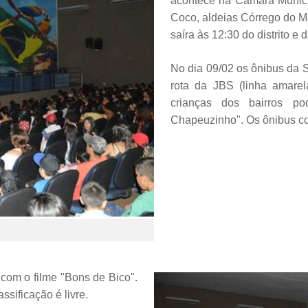
acontece na Câmara Municip
Coco, aldeias Córrego do Me
saíra às 12:30 do distrito e 
No dia 09/02 os ônibus da 
rota da JBS (linha amarel
crianças dos bairros p
Chapeuzinho". Os ônibus co
 com o filme "Bons de Bico".
ssificação é livre.