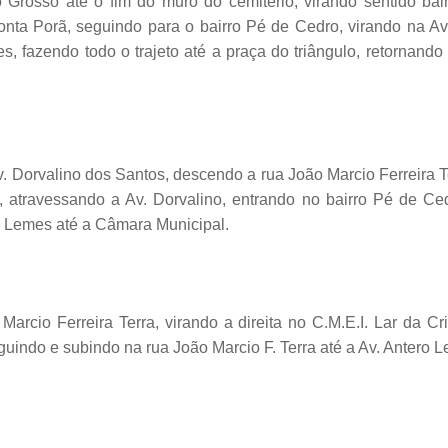
rosso até o fim do muro do cemitério, virando sentido bair
onta Porã, seguindo para o bairro Pé de Cedro, virando na Av
, fazendo todo o trajeto até a praça do triângulo, retornando
v. Dorvalino dos Santos, descendo a rua João Marcio Ferreira T
 atravessando a Av. Dorvalino, entrando no bairro Pé de Ced
o Lemes até a Câmara Municipal.
rcio Ferreira Terra, virando a direita no C.M.E.I. Lar da Cr
seguindo e subindo na rua João Marcio F. Terra até a Av. Anter