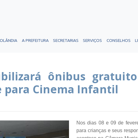
ROLÂNDIA
A PREFEITURA
SECRETARIAS
SERVIÇOS
CONSELHOS
L
ibilizará ônibus gratui
e para Cinema Infantil
Nos dias 08 e 09 de feverei
para crianças e seus respon