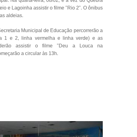
al. Na quarta-feira, 08/02, é a vez do Quebra
io e Lagoinha assistir o filme "Rio 2". O ônibus
das aldeias.
Secretaria Municipal de Educação percorrerão a
a 1 e 2, linha vermelha e linha verde) e as
oderão assistir o filme "Deu a Louca na
meçarão a circular às 13h.