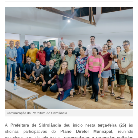
Comunicação da Prefeitura de Sidrolândia
A
Prefeitura de Sidrolândia
deu início nesta
terça-feira (26)
às
oficinas participativas do
Plano Diretor Municipal
, reunindo
moradores para discutir ideias,
necessidades e propostas voltadas