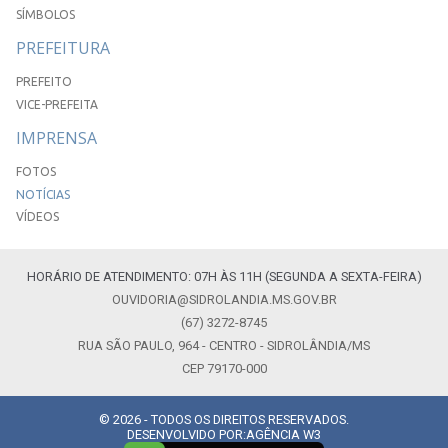
SÍMBOLOS
PREFEITURA
PREFEITO
VICE-PREFEITA
IMPRENSA
FOTOS
NOTÍCIAS
VÍDEOS
HORÁRIO DE ATENDIMENTO: 07H ÀS 11H (SEGUNDA A SEXTA-FEIRA)
OUVIDORIA@SIDROLANDIA.MS.GOV.BR
(67) 3272-8745
RUA SÃO PAULO, 964 - CENTRO - SIDROLÂNDIA/MS
CEP 79170-000
© 2026 - TODOS OS DIREITOS RESERVADOS.
DESENVOLVIDO POR:
AGÊNCIA W3