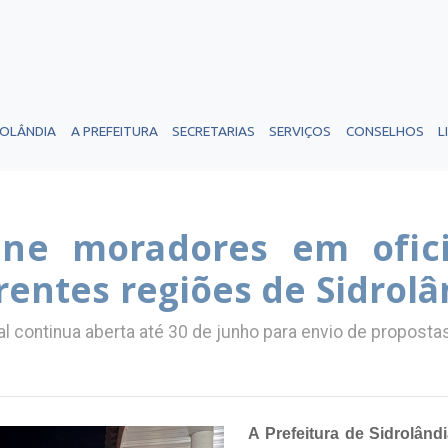
ROLÂNDIA
A PREFEITURA
SECRETARIAS
SERVIÇOS
CONSELHOS
L
úne moradores em oficin
rentes regiões de Sidrolâ
tal continua aberta até 30 de junho para envio de propost
A Prefeitura de Sidrolând