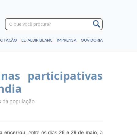
ICITAÇÃO
LEI ALDIR BLANC
IMPRENSA
OUVIDORIA
as participativas
ndia
as da população
ia encerrou
, entre os dias
26 e 29 de maio
, a