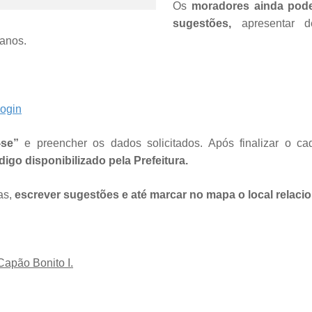
Os
moradores ainda podem
sugestões,
apresentar d
 anos.
login
-se”
e preencher os dados solicitados. Após finalizar o cad
igo disponibilizado pela Prefeitura.
tas,
escrever sugestões e até marcar no mapa o local relac
Capão Bonito I.