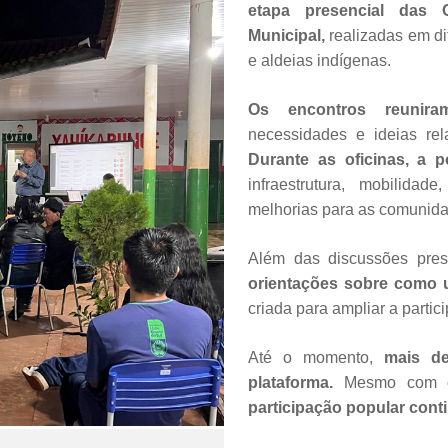
etapa presencial das O
Municipal,
realizadas em di
e aldeias indígenas.
Os encontros reunira
necessidades e ideias rel
Durante as oficinas, a
infraestrutura, mobilidad
melhorias para as comunid
Além das discussões pres
orientações sobre como ut
criada para ampliar a parti
Até o momento,
mais de 
plataforma.
Mesmo com o e
participação popular conti