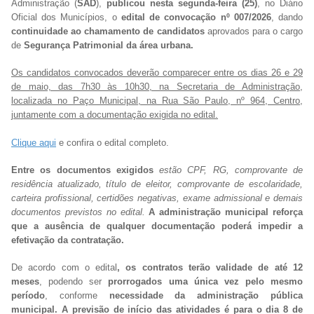
Administração (
SAD
),
publicou nesta segunda-feira (25)
, no Diário
Oficial dos Municípios, o
edital de convocação nº 007/2026
, dando
continuidade ao chamamento de candidatos
aprovados para o cargo
de
Segurança Patrimonial da área urbana.
Os candidatos convocados deverão comparecer entre os dias 26 e 29
de maio, das 7h30 às 10h30, na Secretaria de Administração,
localizada no Paço Municipal, na Rua São Paulo, nº 964, Centro,
juntamente com a documentação exigida no edital.
Clique aqui
e confira o edital completo.
Entre os documentos exigidos
estão CPF, RG, comprovante de
residência atualizado, título de eleitor, comprovante de escolaridade,
carteira profissional, certidões negativas, exame admissional e demais
documentos previstos no edital.
A administração municipal reforça
que a ausência de qualquer documentação poderá impedir a
efetivação da contratação.
De acordo com o edital
, os contratos terão validade de até 12
meses
, podendo ser
prorrogados uma única vez pelo mesmo
período
, conforme
necessidade da administração pública
municipal. A previsão de início das atividades é para o dia 8 de