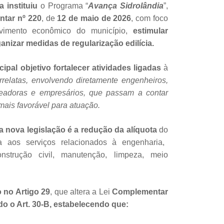
a instituiu
o Programa “
Avança Sidrolândia
”,
tar nº 220
, de
12 de maio de 2026
, com foco
lvimento econômico do município,
estimular
anizar medidas de regularização edilícia.
cipal objetivo fortalecer atividades ligadas
à
orrelatas, envolvendo diretamente engenheiros,
loteadoras e empresários, que passam a contar
mais favorável para atuação.
 nova legislação é a redução da alíquota
do
da aos serviços relacionados à engenharia,
onstrução civil, manutenção, limpeza, meio
o no Artigo 29
, que altera a Lei
Complementar
ndo o Art. 30-B, estabelecendo que: