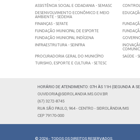
ASSISTÊNCIA SOCIAL E CIDADANIA - SEMASC
CONTROL
DESENVOLVIMENTO ECONÔMICO E MEIO
EDUCAÇÃO
AMBIENTE - SEDEMA
FINANÇAS - SEFATE
FUNDAÇÃO
FUNDAÇÃO MUNICIPAL DE ESPORTE
FUNDAÇÃ
FUNDAÇÃO MUNICIPAL INDÍGENA
GOVERNO
INFRAESTRUTURA - SEINFRA
INOVAÇÃO
COMUNICA
PROCURADORIA GERAL DO MUNICÍPIO
SAÚDE - 
TURISMO, ESPORTE E CULTURA - SETESC
HORÁRIO DE ATENDIMENTO: 07H ÀS 11H (SEGUNDA A SE
OUVIDORIA@SIDROLANDIA.MS.GOV.BR
(67) 3272-8745
RUA SÃO PAULO, 964 - CENTRO - SIDROLÂNDIA/MS
CEP 79170-000
© 2026 - TODOS OS DIREITOS RESERVADOS.