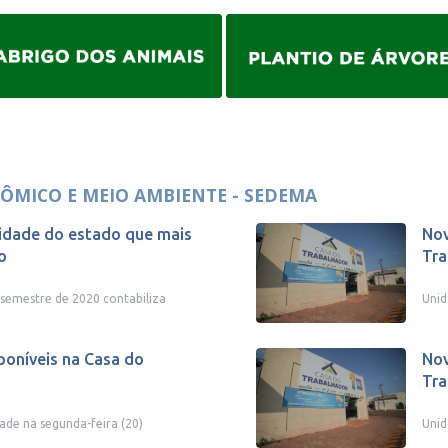
ÔMICO E MEIO AMBIENTE - SEDEMA
cidade do estado que mais
Nov
o
Tra
semestre de 2020 contabiliza
Unid
poníveis na Casa do
Nov
Tra
dade na segunda-feira (20)
Unid