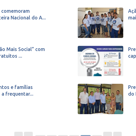
ia comemoram
Açã
ira Nacional do A...
mai
ção Mais Social” com
Pre
tuitos ...
cap
ntos e famílias
Pre
a frequentar...
do 