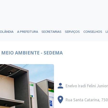
ROLÂNDIA
A PREFEITURA
SECRETARIAS
SERVIÇOS
CONSELHOS
L
MEIO AMBIENTE - SEDEMA
Enelvo Iradi Felini Junior
Rua Santa Catarina, 750