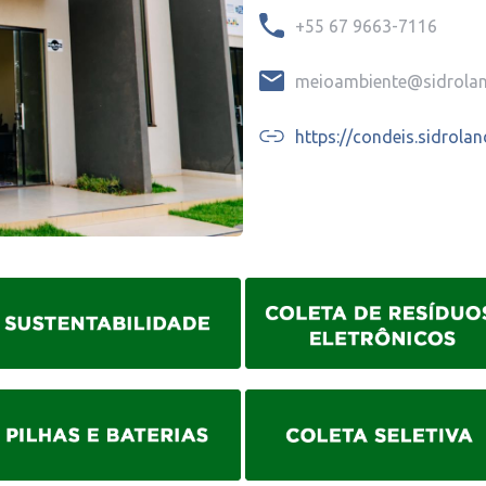
+55 67 9663-7116
meioambiente@sidrolan
https://condeis.sidrolan