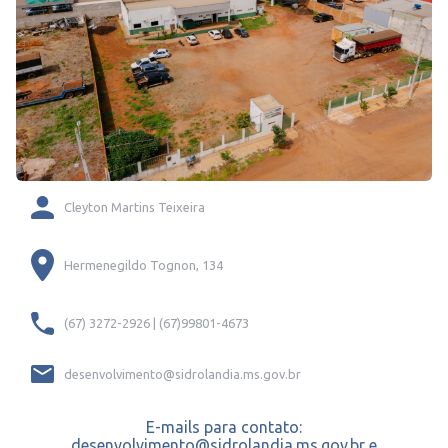
Cleyton Martins Teixeira
Hermenegildo Tognon, 134
(67) 3272-2926 | (67)99801-4673
desenvolvimento@sidrolandia.ms.gov.br
E-mails para contato:
desenvolvimento@sidrolandia.ms.gov.br e