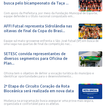
busca pelo bicampeonato da Taça ...
Com apoio da Prefeitura, por meio da Fundação Municipal de Esporte,
equipe defenderá o título nacional conquistado em...
AFFI Futsal representa Sidrolândia nas
oitavas de final da Copa do Brasi...
Equipe sul-mato-grossense enfrenta o São José Futsal (SP) em busca de
uma vaga nas quartas de final da competição nac...
SETESC convida representantes de
diversos segmentos para Oficina de
Plan...
Oficina tem o objetivo de definir a vocação turística do município e
identificar oportunidades para o desenvolvimento...
2ª Etapa do Circuito Coração da Rota
Bioceânica será realizada em nova data
Mudança na programação busca assegurar uma prova mais segura,
organizada e confortável para os atletas.