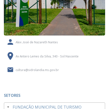
Alex José de Nazareth Nantes
Av Antero Lemes da Silva, 340 - Sol Nascente
cultura@sidrolandia.ms.gov.br
SETORES
FUNDAÇÃO MUNICIPAL DE TURISMO