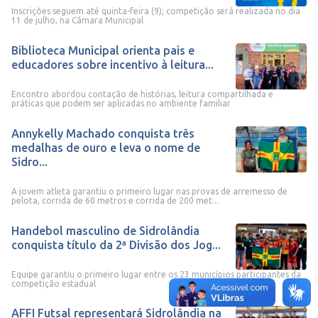
Inscrições seguem até quinta-feira (9); competição será realizada no dia
11 de julho, na Câmara Municipal
Biblioteca Municipal orienta pais e
educadores sobre incentivo à leitura...
Encontro abordou contação de histórias, leitura compartilhada e
práticas que podem ser aplicadas no ambiente familiar
Annykelly Machado conquista três
medalhas de ouro e leva o nome de
Sidro...
A jovem atleta garantiu o primeiro lugar nas provas de arremesso de
pelota, corrida de 60 metros e corrida de 200 met...
Handebol masculino de Sidrolândia
conquista título da 2ª Divisão dos Jog...
Equipe garantiu o primeiro lugar entre os 23 municípios participantes da
competição estadual
AFFI Futsal representará Sidrolândia na