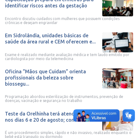
identificar riscos antes da gestação
Encontro discutiu cuidados com mulheres que possuem condições
crônicas e desejam engravidar
Em Sidrolândia, unidades básicas de
saúde da área rural e CEM oferecem e...
Exame é realizado mediante avaliação médica e tem laudo emitido por
cardiologista por meio da telemedicina
Oficina “Mãos que Cuidam” orienta
profissionais da beleza sobre
biossegu...
Programação abordou esterilização de instrumentos, prevenção de
doenças, vacinação e segurança no trabalho
Teste da Orelhinha terá atendimentos
nos dias 6 e 20 de agosto; confira ...
É um procedimento simples, rápido e não invasivo, realizado enquanto o
bebê está tranquilo ou dormindo