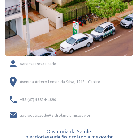
Vanessa Rosa Prado
Avenida Antero Lemes da Silva, 1515 - Centro
+55 (67) 99834-4890
apoiogabsaude@sidrolandia.ms.gov.br
Ouvidoria da Saúde:
ouvidoriasaude@sidrolandia.ms.gov.br