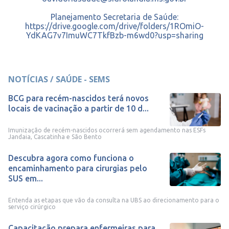
Planejamento Secretaria de Saúde:
https://drive.google.com/drive/folders/1ROmiO-
YdKAG7v7ImuWC7TkfBzb-m6wd0?usp=sharing
NOTÍCIAS / SAÚDE - SEMS
BCG para recém-nascidos terá novos
locais de vacinação a partir de 10 d...
Imunização de recém-nascidos ocorrerá sem agendamento nas ESFs
Jandaia, Cascatinha e São Bento
Descubra agora como funciona o
encaminhamento para cirurgias pelo
SUS em...
Entenda as etapas que vão da consulta na UBS ao direcionamento para o
serviço cirúrgico
Capacitação prepara enfermeiras para