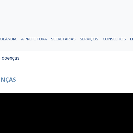
ROLÂNDIA
A PREFEITURA
SECRETARIAS
SERVIÇOS
CONSELHOS
L
e doenças
ENÇAS