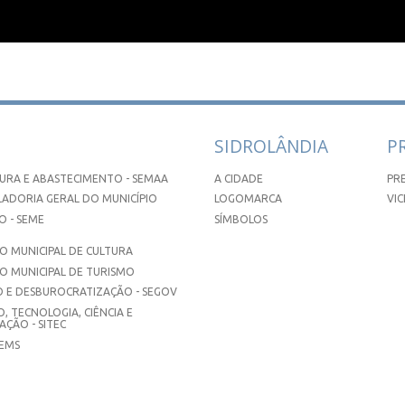
SIDROLÂNDIA
P
URA E ABASTECIMENTO - SEMAA
A CIDADE
PR
ADORIA GERAL DO MUNICÍPIO
LOGOMARCA
VIC
 - SEME
SÍMBOLOS
 MUNICIPAL DE CULTURA
O MUNICIPAL DE TURISMO
 E DESBUROCRATIZAÇÃO - SEGOV
, TECNOLOGIA, CIÊNCIA E
ÇÃO - SITEC
SEMS