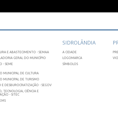
SIDROLÂNDIA
P
URA E ABASTECIMENTO - SEMAA
A CIDADE
PR
ADORIA GERAL DO MUNICÍPIO
LOGOMARCA
VIC
 - SEME
SÍMBOLOS
 MUNICIPAL DE CULTURA
O MUNICIPAL DE TURISMO
 E DESBUROCRATIZAÇÃO - SEGOV
, TECNOLOGIA, CIÊNCIA E
ÇÃO - SITEC
SEMS