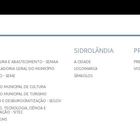
SIDROLÂNDIA
P
URA E ABASTECIMENTO - SEMAA
A CIDADE
PR
ADORIA GERAL DO MUNICÍPIO
LOGOMARCA
VIC
 - SEME
SÍMBOLOS
 MUNICIPAL DE CULTURA
O MUNICIPAL DE TURISMO
 E DESBUROCRATIZAÇÃO - SEGOV
, TECNOLOGIA, CIÊNCIA E
ÇÃO - SITEC
SEMS