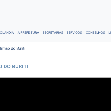
ROLÂNDIA
A PREFEITURA
SECRETARIAS
SERVIÇOS
CONSELHOS
L
Irmão do Buriti
O DO BURITI