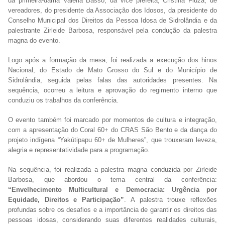
da primeira-dama Valéria Basso, da vice prefeita, Cristina Fiuza, de
vereadores, do presidente da Associação dos Idosos, da presidente do
Conselho Municipal dos Direitos da Pessoa Idosa de Sidrolândia e da
palestrante Zirleide Barbosa, responsável pela condução da palestra
magna do evento.
Logo após a formação da mesa, foi realizada a execução dos hinos
Nacional, do Estado de Mato Grosso do Sul e do Município de
Sidrolândia, seguida pelas falas das autoridades presentes. Na
sequência, ocorreu a leitura e aprovação do regimento interno que
conduziu os trabalhos da conferência.
O evento também foi marcado por momentos de cultura e integração,
com a apresentação do Coral 60+ do CRAS São Bento e da dança do
projeto indígena “Yakútipapu 60+ de Mulheres”, que trouxeram leveza,
alegria e representatividade para a programação.
Na sequência, foi realizada a palestra magna conduzida por Zirleide
Barbosa, que abordou o tema central da conferência:
“Envelhecimento Multicultural e Democracia: Urgência por
Equidade, Direitos e Participação”
. A palestra trouxe reflexões
profundas sobre os desafios e a importância de garantir os direitos das
pessoas idosas, considerando suas diferentes realidades culturais,