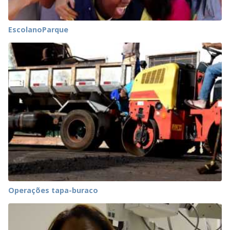
EscolanoParque
Operações tapa-buraco