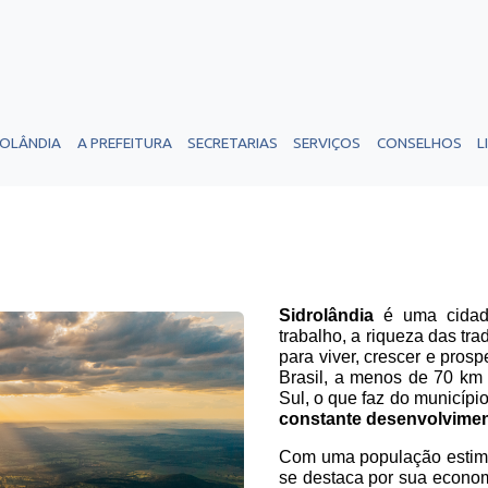
ROLÂNDIA
A PREFEITURA
SECRETARIAS
SERVIÇOS
CONSELHOS
L
Sidrolândia
é uma cidade
trabalho, a riqueza das tr
para viver, crescer e pros
Brasil, a menos de 70 km
Sul, o que faz do municípi
constante desenvolvime
Com uma população estimad
se destaca por sua econom