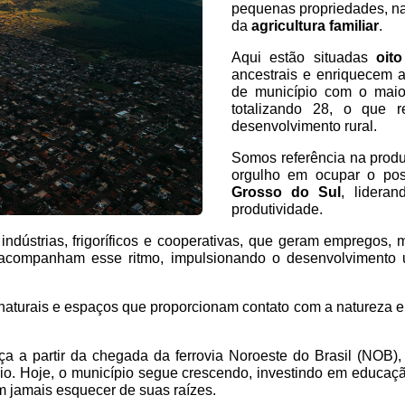
pequenas propriedades, na 
da
agricultura familiar
.
Aqui estão situadas
oit
ancestrais e enriquecem a 
de município com o maior
totalizando 28, o que r
desenvolvimento rural.
Somos referência na produç
orgulho em ocupar o po
Grosso do Sul
, lidera
produtividade.
 indústrias, frigoríficos e cooperativas, que geram empregos
s acompanham esse ritmo, impulsionando o desenvolvimento
naturais e espaços que proporcionam contato com a natureza e
ça a partir da chegada da ferrovia Noroeste do Brasil (NOB),
io. Hoje, o município segue crescendo, investindo em educação
m jamais esquecer de suas raízes.