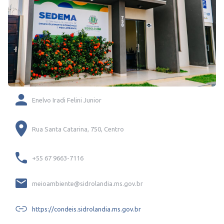
Enelvo Iradi Felini Junior
Rua Santa Catarina, 750, Centro
+55 67 9663-7116
meioambiente@sidrolandia.ms.gov.br
https://condeis.sidrolandia.ms.gov.br