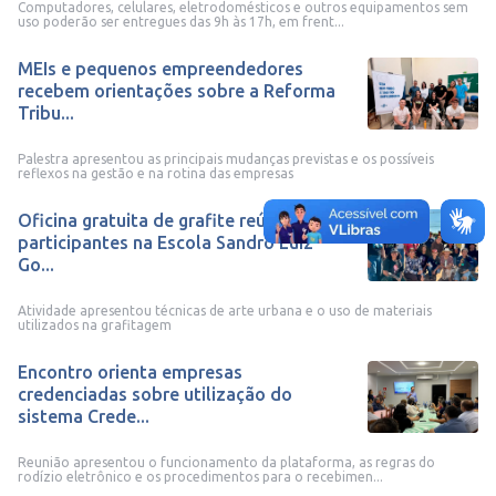
Computadores, celulares, eletrodomésticos e outros equipamentos sem
uso poderão ser entregues das 9h às 17h, em frent...
MEIs e pequenos empreendedores
recebem orientações sobre a Reforma
Tribu...
Palestra apresentou as principais mudanças previstas e os possíveis
reflexos na gestão e na rotina das empresas
Oficina gratuita de grafite reúne
participantes na Escola Sandro Luiz
Go...
Atividade apresentou técnicas de arte urbana e o uso de materiais
utilizados na grafitagem
Encontro orienta empresas
credenciadas sobre utilização do
sistema Crede...
Reunião apresentou o funcionamento da plataforma, as regras do
rodízio eletrônico e os procedimentos para o recebimen...