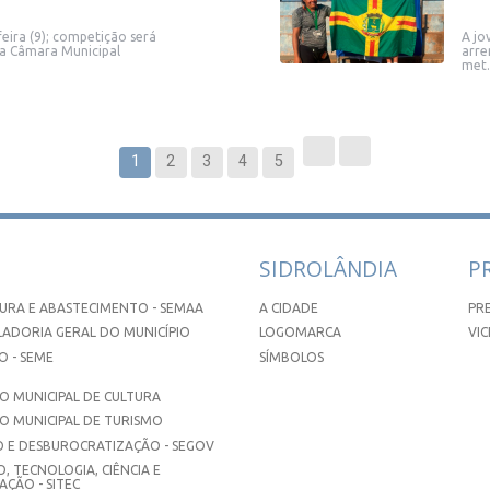
feira (9); competição será
A jo
 na Câmara Municipal
arre
met.
1
2
3
4
5
SIDROLÂNDIA
P
URA E ABASTECIMENTO - SEMAA
A CIDADE
PR
ADORIA GERAL DO MUNICÍPIO
LOGOMARCA
VIC
 - SEME
SÍMBOLOS
 MUNICIPAL DE CULTURA
O MUNICIPAL DE TURISMO
 E DESBUROCRATIZAÇÃO - SEGOV
, TECNOLOGIA, CIÊNCIA E
ÇÃO - SITEC