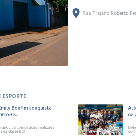
Rua Trajano Roberto Fer
E ESPORTE
Emily Bonfim conquista
Atl
tro-O...
na 
ticipou da competição realizada
Dele
s da classe BC1
com 