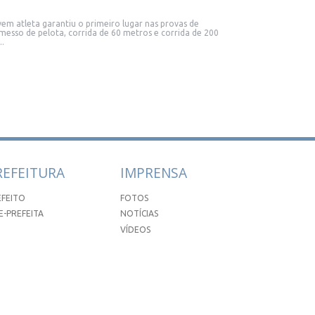
vem atleta garantiu o primeiro lugar nas provas de
messo de pelota, corrida de 60 metros e corrida de 200
..
REFEITURA
IMPRENSA
EFEITO
FOTOS
E-PREFEITA
NOTÍCIAS
VÍDEOS