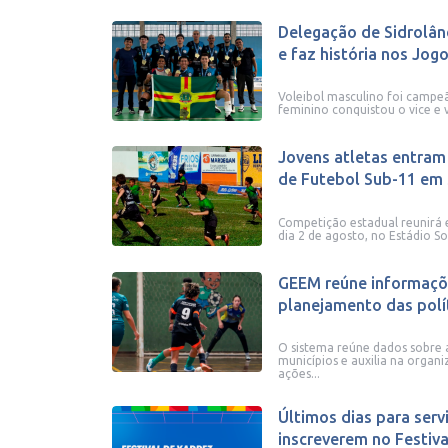
Delegação de Sidrolân
e faz história nos Jogos
Voleibol masculino foi campeã
feminino conquistou o vice e 
Jovens atletas entram
de Futebol Sub-11 em S
Competição estadual reunirá 
dia 2 de agosto, no Estádio S
GEEM reúne informaçõ
planejamento das políti
O sistema reúne dados sobre a
municípios e auxilia na organ
ações...
Últimos dias para serv
inscreverem no Festiv