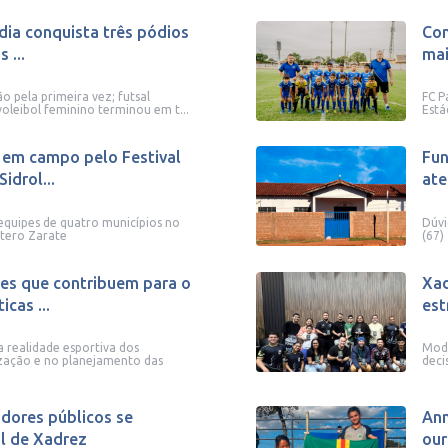
dia conquista três pódios
Com
 ...
mai
o pela primeira vez; futsal
FC P
voleibol feminino terminou em t...
Está
 em campo pelo Festival
Fun
idrol...
ate
equipes de quatro municípios no
Dúvi
otero Zarate
(67)
es que contribuem para o
Xad
cas ...
est
 realidade esportiva dos
Moda
ização e no planejamento das
deci
idores públicos se
Ann
al de Xadrez
our