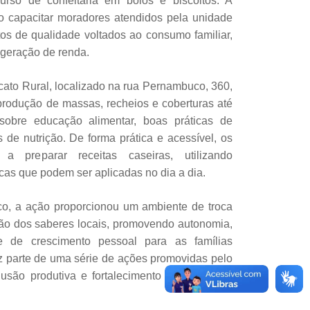
urso de confeitaria em bolos e biscoitos. A
ivo capacitar moradores atendidos pela unidade
os de qualidade voltados ao consumo familiar,
geração de renda.
cato Rural, localizado na rua Pernambuco, 360,
produção de massas, recheios e coberturas até
sobre educação alimentar, boas práticas de
s de nutrição. De forma prática e acessível, os
 a preparar receitas caseiras, utilizando
icas que podem ser aplicadas no dia a dia.
co, a ação proporcionou um ambiente de troca
ção dos saberes locais, promovendo autonomia,
e de crescimento pessoal para as famílias
az parte de uma série de ações promovidas pelo
lusão produtiva e fortalecimento da economia