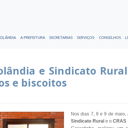
ROLÂNDIA
A PREFEITURA
SECRETARIAS
SERVIÇOS
CONSELHOS
L
olândia e Sindicato Rura
os e biscoitos
Nos dias 7, 8 e 9 de maio, 
Sindicato Rural
e o
CRAS (