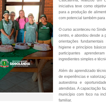
Cascatinha, realizou um c
iniciativa teve como objet
para a produção de aliment
com potencial também para 
O curso aconteceu no Sindi
centro, e abordou desde a 
orientações fundamentais 
higiene e princípios básico
participantes aprenderam
ingredientes simples e técn
Além do aprendizado técni
de experiências e valoriza
autoestima e oportunidad
atendidas. A capacitação f
município com foco na inc
familiar.