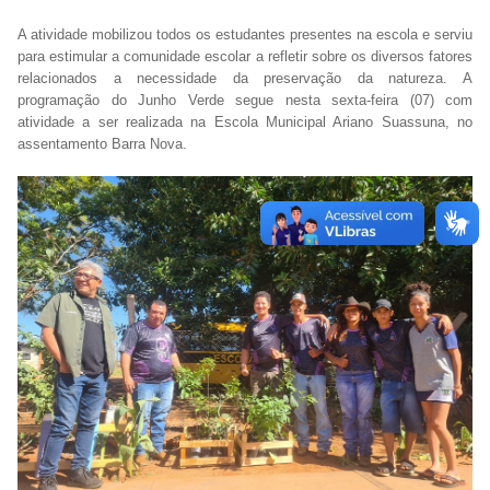
A atividade mobilizou todos os estudantes presentes na escola e serviu
para estimular a comunidade escolar a refletir sobre os diversos fatores
relacionados a necessidade da preservação da natureza. A
programação do Junho Verde segue nesta sexta-feira (07) com
atividade a ser realizada na Escola Municipal Ariano Suassuna, no
assentamento Barra Nova.