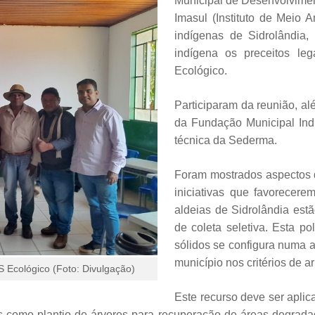
Municipal de Desenvolvimen
Imasul (Instituto de Meio 
indígenas de Sidrolândia,
indígena os preceitos le
Ecológico.
Participaram da reunião, al
da Fundação Municipal Ind
técnica da Sederma.
Foram mostrados aspectos d
iniciativas que favorecere
aldeias de Sidrolândia est
de coleta seletiva. Esta p
sólidos se configura numa 
município nos critérios de 
 Ecológico (Foto: Divulgação)
Este recurso deve ser apli
s como plantio de árvores para recuperação de áreas degrad