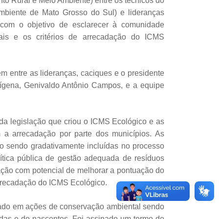
to Rural e Meio Ambiente) entre os técnicos do
Ambiente de Mato Grosso do Sul) e lideranças
 com o objetivo de esclarecer à comunidade
gais e os critérios de arrecadação do ICMS
ém entre as lideranças, caciques e o presidente
ígena, Genivaldo Antônio Campos, e a equipe
a legislação que criou o ICMS Ecológico e as
m a arrecadação por parte dos municípios. As
ão sendo gradativamente incluídas no processo
olítica pública de gestão adequada de resíduos
ação com potencial de melhorar a pontuação do
arrecadação do ICMS Ecológico.
cado em ações de conservação ambiental sendo
adas e de nascentes. Foi assinado um termo de