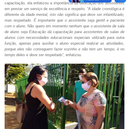
capacitação, ela enfatizou a importância da dedicação dos assistentes
em prestar um serviço de excelência e respeito.
“A idade cronológica é
diferente da idade mental, isto não significa que deve ser infantilizado,
mas respeitado. É importante que o assistente seja gentil e paciente
com o aluno. Não quero em momento nenhum que o assistente de sala
de aluno seja Educação dá capacitação para assistentes de salas de
alunos com necessidades educacionais especiais utilizado para outra
função, apenas para auxiliar o aluno especial realizar as atividades,
porque eles não conseguem fazer sozinho e não tem um tempo, é no
tempo deles e deve ser respeitado”
, enfatizou.