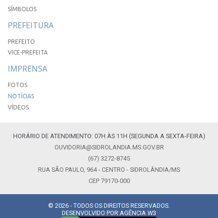
SÍMBOLOS
PREFEITURA
PREFEITO
VICE-PREFEITA
IMPRENSA
FOTOS
NOTÍCIAS
VÍDEOS
HORÁRIO DE ATENDIMENTO: 07H ÀS 11H (SEGUNDA A SEXTA-FEIRA)
OUVIDORIA@SIDROLANDIA.MS.GOV.BR
(67) 3272-8745
RUA SÃO PAULO, 964 - CENTRO - SIDROLÂNDIA/MS
CEP 79170-000
© 2026 - TODOS OS DIREITOS RESERVADOS.
DESENVOLVIDO POR:
AGÊNCIA W3