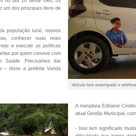
s no dia 10 deste mês, os
 um dos principais itens de
 da população rural, nossos
as, conhecer suas reais
eje e execute as políticas
 feitas por quem convive com
 de Saúde. Precisamos dar
s – disse a prefeita Vanda
Veículo tem estampado o telefo
A moradora Edilaine Cristi
atual Gestão Municipal, com
- Isso tem significado mui
dificuldade que temos den