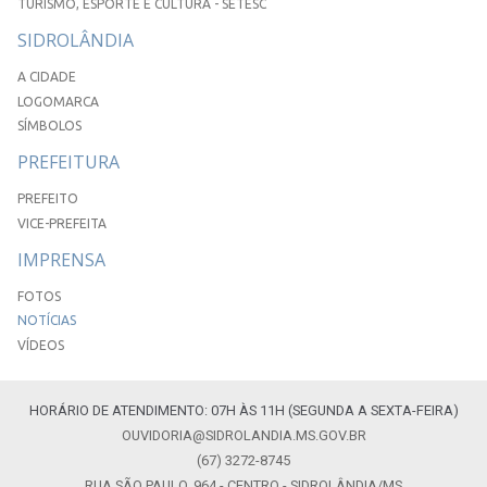
TURISMO, ESPORTE E CULTURA - SETESC
SIDROLÂNDIA
A CIDADE
LOGOMARCA
SÍMBOLOS
PREFEITURA
PREFEITO
VICE-PREFEITA
IMPRENSA
FOTOS
NOTÍCIAS
VÍDEOS
HORÁRIO DE ATENDIMENTO: 07H ÀS 11H (SEGUNDA A SEXTA-FEIRA)
OUVIDORIA@SIDROLANDIA.MS.GOV.BR
(67) 3272-8745
RUA SÃO PAULO, 964 - CENTRO - SIDROLÂNDIA/MS