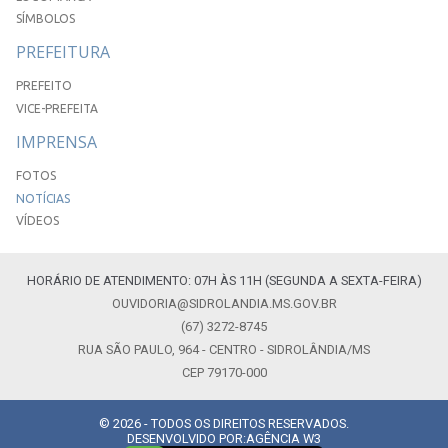
SÍMBOLOS
PREFEITURA
PREFEITO
VICE-PREFEITA
IMPRENSA
FOTOS
NOTÍCIAS
VÍDEOS
HORÁRIO DE ATENDIMENTO: 07H ÀS 11H (SEGUNDA A SEXTA-FEIRA)
OUVIDORIA@SIDROLANDIA.MS.GOV.BR
(67) 3272-8745
RUA SÃO PAULO, 964 - CENTRO - SIDROLÂNDIA/MS
CEP 79170-000
© 2026 - TODOS OS DIREITOS RESERVADOS.
DESENVOLVIDO POR:
AGÊNCIA W3