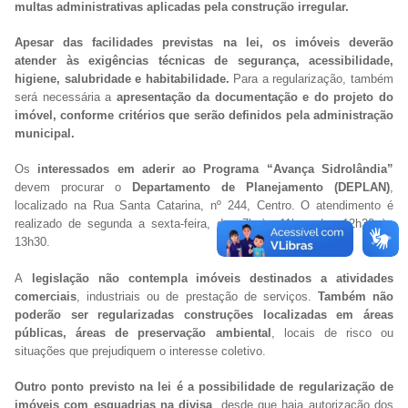
multas administrativas aplicadas pela construção irregular.
Apesar das facilidades previstas na lei, os imóveis deverão
atender às exigências técnicas de segurança, acessibilidade,
higiene, salubridade e habitabilidade.
Para a regularização, também
será necessária a
apresentação da documentação e do projeto do
imóvel, conforme critérios que serão definidos pela administração
municipal.
Os
interessados em aderir ao Programa “Avança Sidrolândia”
devem procurar o
Departamento de Planejamento (DEPLAN)
,
localizado na Rua Santa Catarina, nº 244, Centro. O atendimento é
realizado de segunda a sexta-feira, das 7h às 11h e das 12h30 às
13h30.
A
legislação não contempla imóveis destinados a atividades
comerciais
, industriais ou de prestação de serviços.
Também não
poderão ser regularizadas construções localizadas em áreas
públicas, áreas de preservação ambiental
, locais de risco ou
situações que prejudiquem o interesse coletivo.
Outro ponto previsto na lei é a possibilidade de regularização de
imóveis com esquadrias na divisa
, desde que haja autorização dos