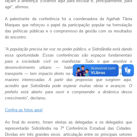
façam a diferença. Estamos aqui para escutar e, principalmente, para
agir
”, afirmou.
A palestrante da conferência foi a coordenadora da Agehab Tânia
Marques que reforçou o papel da participação popular na formulação
das políticas públicas e o compromisso da gestão com os resultados
do encontro:
“
A população precisa ter voz no poder público, e Sidrolândia está dando
essa oportunidade. Essas conferências são espaços fundamentais
para a sociedade civil se manifestar. Tudo o que envolve o
desenvolvimento urbano — habitação, acessibilidade, trânsito,
transporte — tem impacto direto na vida das pessoas, e elas são as
maiores interessadas. A partir das propostas que surgirem aqui,
acredito que Sidrolândia pode esperar muitas obras e avanços. O
prefeito está aberto para ouvir e compreender a dinâmica desse
crescimento
”, declarou.
Confira as fotos aqui!
Ao final do evento, foram eleitas as delegadas e os delegados que
representarão Sidrolândia na 7ª Conferência Estadual das Cidades.
Dividas em três grandes eixos: articulação entre os principais setores