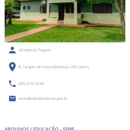
Vili Marcos Tognon
R. Targino de Souza Barbosa, 270, Centro
(67) 3272-8749
seme@sidrolandia.ms.gov.br
ARQUIVOS / EDUCAÇÃO - SEME