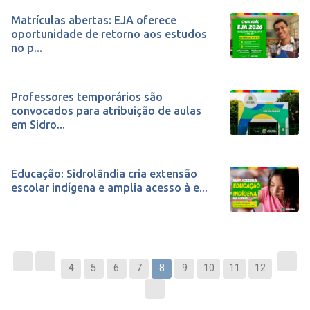
Matrículas abertas: EJA oferece
oportunidade de retorno aos estudos
no p...
Professores temporários são
convocados para atribuição de aulas
em Sidro...
Educação: Sidrolândia cria extensão
escolar indígena e amplia acesso à e...
4
5
6
7
8
9
10
11
12