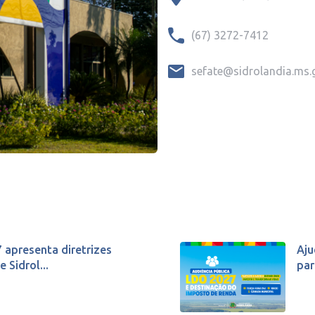
(67) 3272-7412
sefate@sidrolandia.ms.
 apresenta diretrizes
Aju
 Sidrol...
par