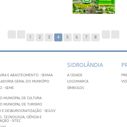
1
2
3
4
5
6
7
8
SIDROLÂNDIA
P
URA E ABASTECIMENTO - SEMAA
A CIDADE
PR
ADORIA GERAL DO MUNICÍPIO
LOGOMARCA
VIC
 - SEME
SÍMBOLOS
 MUNICIPAL DE CULTURA
O MUNICIPAL DE TURISMO
 E DESBUROCRATIZAÇÃO - SEGOV
, TECNOLOGIA, CIÊNCIA E
ÇÃO - SITEC