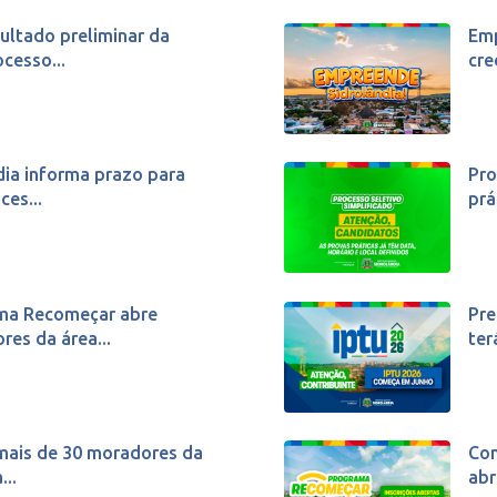
sultado preliminar da
Emp
cesso...
cre
dia informa prazo para
Pro
ces...
prá
ma Recomeçar abre
Pre
res da área...
ter
 mais de 30 moradores da
Com
...
abr