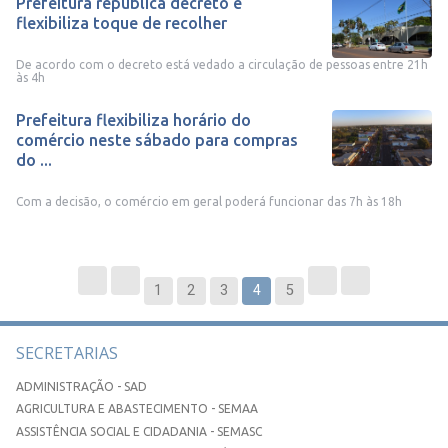
Prefeitura republica decreto e
flexibiliza toque de recolher
De acordo com o decreto está vedado a circulação de pessoas entre 21h
às 4h
Prefeitura flexibiliza horário do
comércio neste sábado para compras
do ...
Com a decisão, o comércio em geral poderá funcionar das 7h às 18h
1
2
3
4
5
SECRETARIAS
ADMINISTRAÇÃO - SAD
AGRICULTURA E ABASTECIMENTO - SEMAA
ASSISTÊNCIA SOCIAL E CIDADANIA - SEMASC