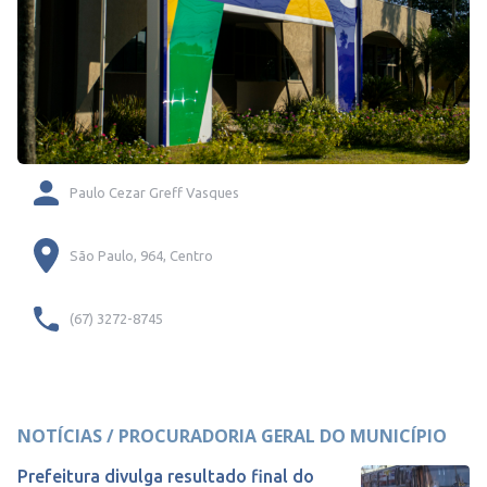
Paulo Cezar Greff Vasques
São Paulo, 964, Centro
(67) 3272-8745
NOTÍCIAS / PROCURADORIA GERAL DO MUNICÍPIO
Prefeitura divulga resultado final do