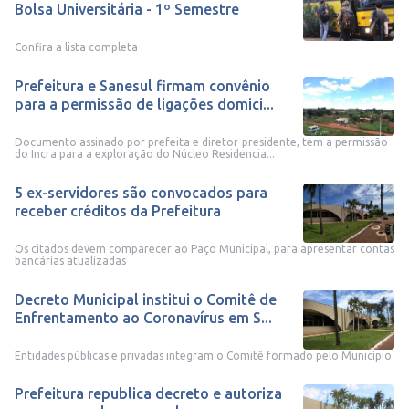
Bolsa Universitária - 1º Semestre
Confira a lista completa
Prefeitura e Sanesul firmam convênio
para a permissão de ligações domici...
Documento assinado por prefeita e diretor-presidente, tem a permissão
do Incra para a exploração do Núcleo Residencia...
5 ex-servidores são convocados para
receber créditos da Prefeitura
Os citados devem comparecer ao Paço Municipal, para apresentar contas
bancárias atualizadas
Decreto Municipal institui o Comitê de
Enfrentamento ao Coronavírus em S...
Entidades públicas e privadas integram o Comitê formado pelo Município
Prefeitura republica decreto e autoriza